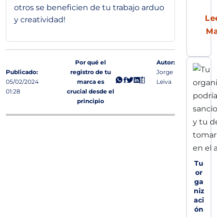
otros se beneficien de tu trabajo arduo
Le
y creatividad!
M
Por qué el
Autor:
Publicado:
registro de tu
Jorge
05/02/2024
marca es
Leiva
01:28
crucial desde el
principio
Tu
or
ga
niz
aci
ón