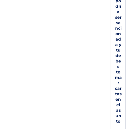
po
drí
a
ser
sa
nci
on
ad
a y
tu
de
be
s
to
ma
r
car
tas
en
el
as
un
to