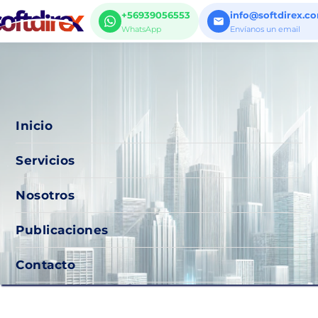
+56939056553
info@softdirex.c
WhatsApp
Envíanos un email
Inicio
Servicios
Nosotros
Publicaciones
Contacto