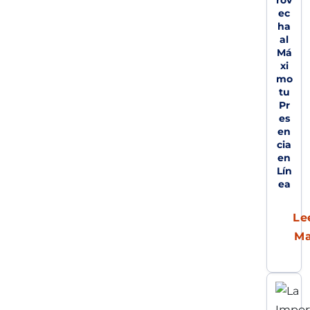
rov
ec
ha
al
Má
xi
mo
tu
Pr
es
en
cia
en
Lín
ea
Le
M