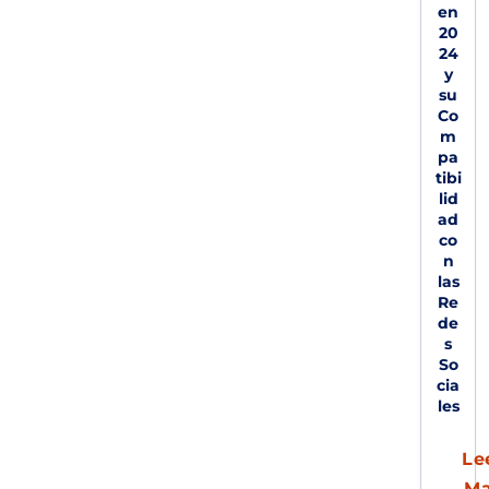
en
20
24
y
su
Co
m
pa
tibi
lid
ad
co
n
las
Re
de
s
So
cia
les
Le
M