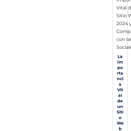
La
Im
po
rta
nci
a
Vit
al
de
un
Siti
o
We
b