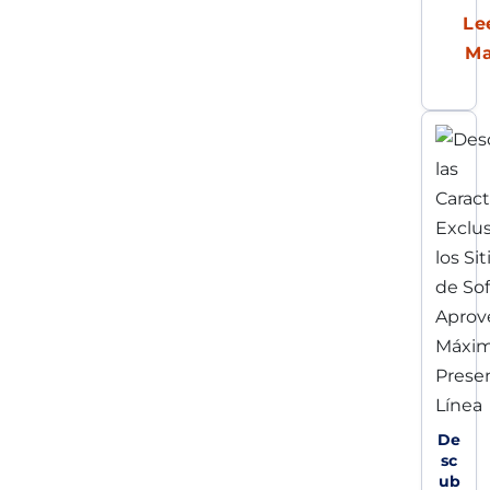
Le
M
De
sc
ub