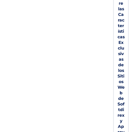
re
las
Ca
rac
ter
ísti
cas
Ex
clu
siv
as
de
los
Siti
os
We
b
de
Sof
tdi
rex
y
Ap