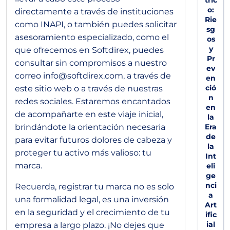
tric
o:
directamente a través de instituciones
Rie
como INAPI, o también puedes solicitar
sg
asesoramiento especializado, como el
os
y
que ofrecemos en Softdirex, puedes
Pr
consultar sin compromisos a nuestro
ev
correo
info@softdirex.com
, a través de
en
ció
este sitio web o a través de nuestras
n
redes sociales. Estaremos encantados
en
de acompañarte en este viaje inicial,
la
brindándote la orientación necesaria
Era
de
para evitar futuros dolores de cabeza y
la
proteger tu activo más valioso: tu
Int
marca.
eli
ge
nci
Recuerda, registrar tu marca no es solo
a
una formalidad legal, es una inversión
Art
en la seguridad y el crecimiento de tu
ific
ial
empresa a largo plazo. ¡No dejes que