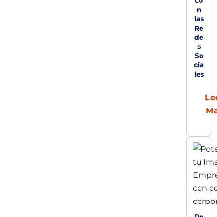
co
n
las
Re
de
s
So
cia
les
Le
M
Po