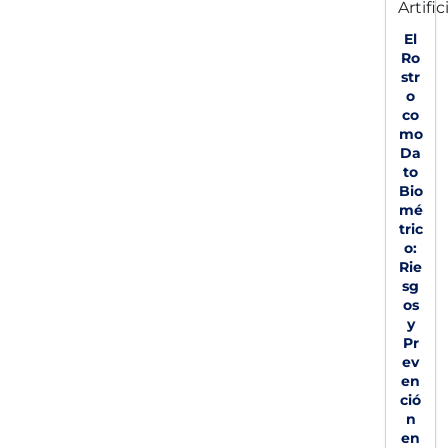
El
Ro
str
o
co
mo
Da
to
Bio
mé
tric
o:
Rie
sg
os
y
Pr
ev
en
ció
n
en