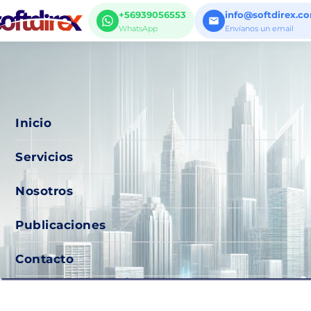
+56939056553
info@softdirex.c
WhatsApp
Envíanos un email
Inicio
Servicios
Nosotros
Publicaciones
Contacto