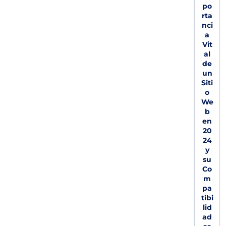
po
rta
nci
a
Vit
al
de
un
Siti
o
We
b
en
20
24
y
su
Co
m
pa
tibi
lid
ad