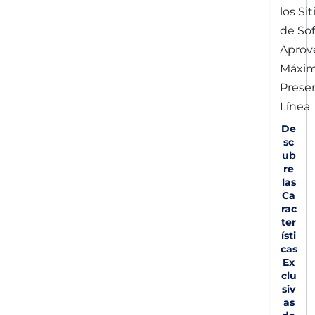
De
sc
ub
re
las
Ca
rac
ter
ísti
cas
Ex
clu
siv
as