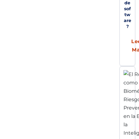
de
sof
tw
are
?
Le
M