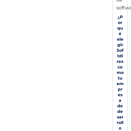
¿P
or
qu
é
ele
gir
Sof
tdi
rex
co
mo
tu
em
pr
es
a
de
de
sar
roll
o