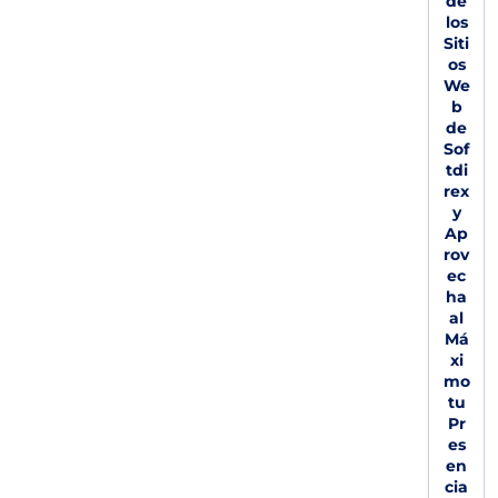
de
los
Siti
os
We
b
de
Sof
tdi
rex
y
Ap
rov
ec
ha
al
Má
xi
mo
tu
Pr
es
en
cia