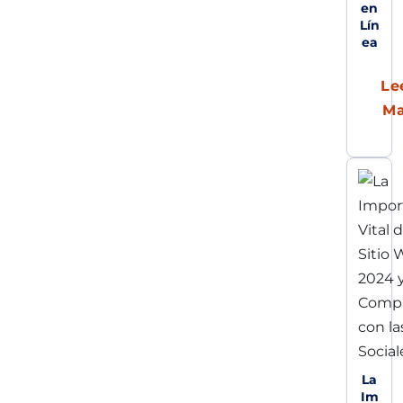
en
Lín
ea
Le
M
La
Im