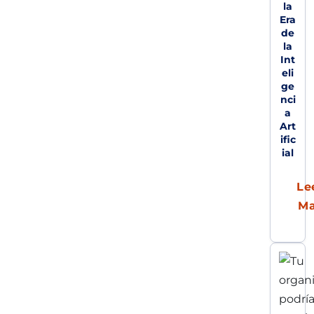
la
Era
de
la
Int
eli
ge
nci
a
Art
ific
ial
Le
M