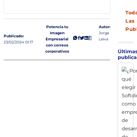
Tod
Las
Potencia tu
Autor:
Pub
Imagen
Jorge
Publicado:
Empresarial
Leiva
23/02/2024 01:17
con correos
Última
corporativos
publica