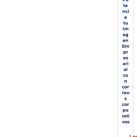
te
nci
a
tu
Im
ag
en
Em
pr
es
ari
al
co
n
cor
reo
s
cor
po
rati
vos
Le